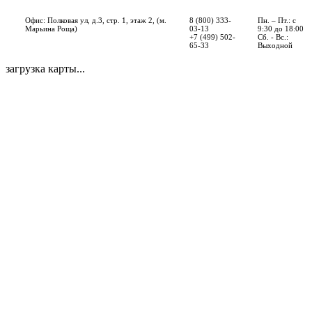
Офис: Полковая ул, д.3, стр. 1, этаж 2, (м.
8 (800) 333-
Пн. – Пт.: с
Марьина Роща)
03-13
9:30 до 18:00
+7 (499) 502-
Сб. - Вс.:
65-33
Выходной
загрузка карты...